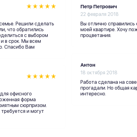
Петр Петрович
22 февраля 2018
семье. Решили сделать
Вы отлично справились
ли, что обратились
моей квартире. Хочу по
еделиться с выбором
процветания.
и в срок. Мы всем
о. Спасибо Вам
Антон
18 октября 2018
Работа сделана на сове
прогадали. Но общая ка
 для офисного
интересно.
ложенная форма
приятным сюрпризом.
 требуется и могут