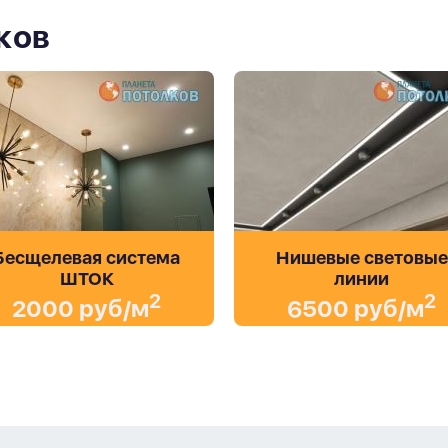
ков
Бесщелевая система
Нишевые световые
ШТОК
линии
2
2
2000 руб/м
6500 руб/м