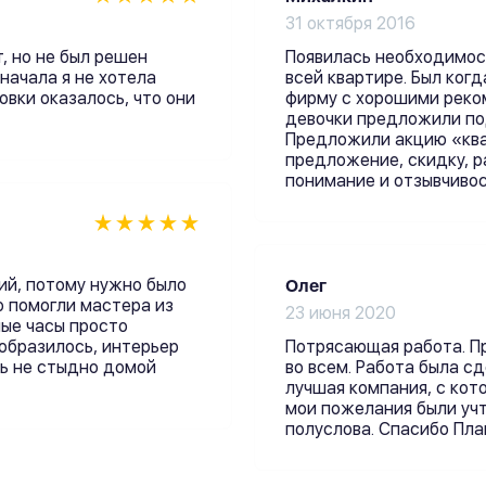
31 октября 2016
, но не был решен
Появилась необходимос
начала я не хотела
всей квартире. Был когд
овки оказалось, что они
фирму с хорошими реко
девочки предложили по
Предложили акцию «ква
предложение, скидку, р
понимание и отзывчивос
ий, потому нужно было
Олег
о помогли мастера из
23 июня 2020
ные часы просто
образилось, интерьер
Потрясающая работа. П
ть не стыдно домой
во всем. Работа была сд
лучшая компания, с кот
мои пожелания были учт
полуслова. Спасибо Пла