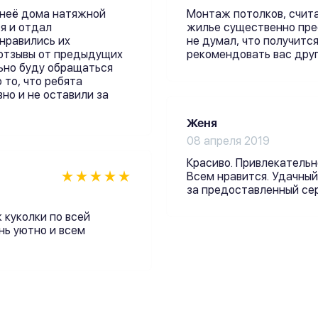
 неё дома натяжной
Монтаж потолков, счит
я и отдал
жилье существенно пре
нравились их
не думал, что получится
отзывы от предыдущих
рекомендовать вас друг
ьно буду обращаться
 то, что ребята
но и не оставили за
Женя
08 апреля 2019
Красиво. Привлекательн
Всем нравится. Удачны
за предоставленный сер
 куколки по всей
нь уютно и всем